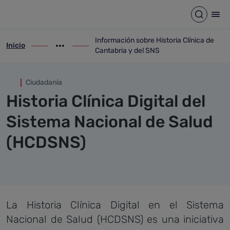
Información sobre Historia Cl
Saltar al contenido principal
Abrir b
Abr
Información sobre Historia Clínica de
Inicio
ir-a inicio
Mostrar opciones del camino de migas
ir-a Información sobre Historia Clínica d
Cantabria y del SNS
Ciudadanía
Historia Clínica Digital del
Sistema Nacional de Salud
(HCDSNS)
La Historia Clínica Digital en el Sistema
Nacional de Salud (HCDSNS) es una iniciativa