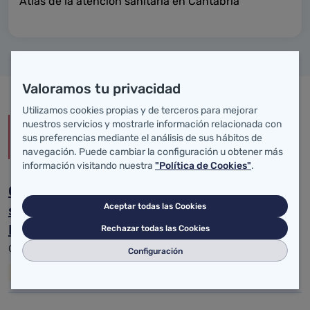
Atlas de la atención sanitaria en Cantabria
Valoramos tu privacidad
Utilizamos cookies propias y de terceros para mejorar
Noticias
nuestros servicios y mostrarle información relacionada con
sus preferencias mediante el análisis de sus hábitos de
navegación. Puede cambiar la configuración u obtener más
Conoce las noticias de Transparencia
información visitando nuestra
"Política de Cookies"
.
César Pascual garantiza la cobertura
Aceptar todas las Cookies
sanitaria a los 11 ayuntamientos de la
Merindad de Campoo
Rechazar todas las Cookies
02 de julio de 2024
Configuración
Transparencia