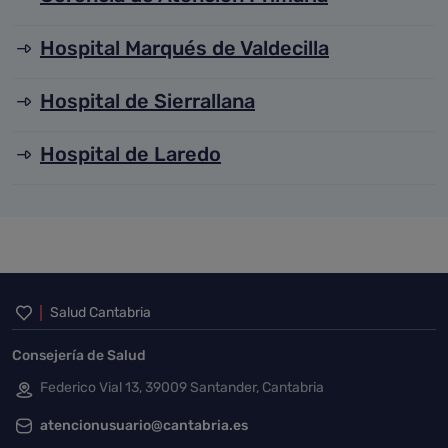
Hospital Marqués de Valdecilla
Hospital de Sierrallana
Hospital de Laredo
Inicio del pie de página
Salud Cantabria
Consejería de Salud
Federico Vial 13, 39009 Santander, Cantabria
atencionusuario@cantabria.es