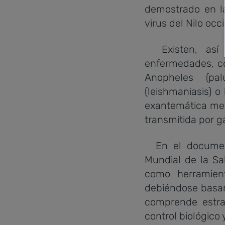
demostrado en la
virus del Nilo occ
Existen, así m
enfermedades, co
Anopheles (pa
(leishmaniasis) o
exantemática med
transmitida por g
En el documento
Mundial de la Sal
como herramien
debiéndose basar
comprende estrat
control biológico 