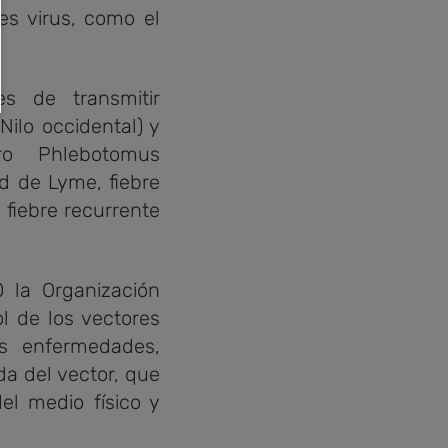
es virus, como el
s de transmitir
ilo occidental) y
ro Phlebotomus
ad de Lyme, fiebre
fiebre recurrente
la Organización
ol de los vectores
s enfermedades,
a del vector, que
el medio físico y