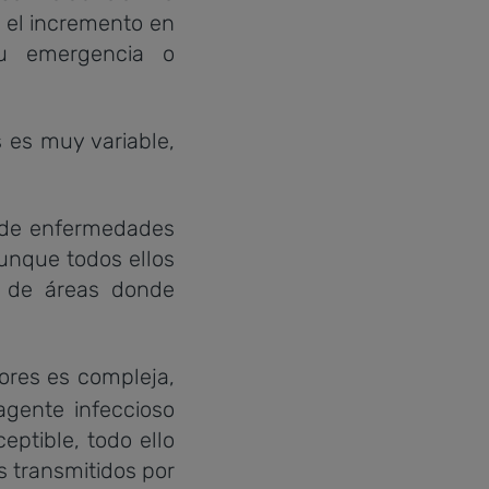
 el incremento en
su emergencia o
 es muy variable,
s de enfermedades
unque todos ellos
s de áreas donde
ores es compleja,
agente infeccioso
ptible, todo ello
s transmitidos por