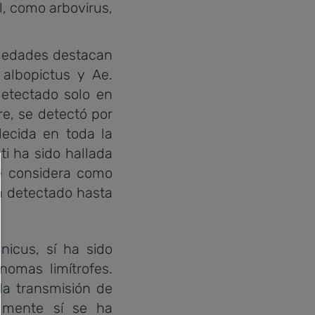
, como arbovirus,
rmedades destacan
albopictus y Ae.
etectado solo en
e, se detectó por
ecida en toda la
ti ha sido hallada
se considera como
a detectado hasta
icus, sí ha sido
omas limítrofes.
la transmisión de
lmente sí se ha