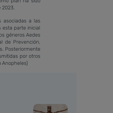
timo plan ha sido
e 2023.
s asociadas a las
esta parte inicial
los géneros Aedes
al de Prevención,
es. Posteriormente
mitidas por otros
o Anopheles)