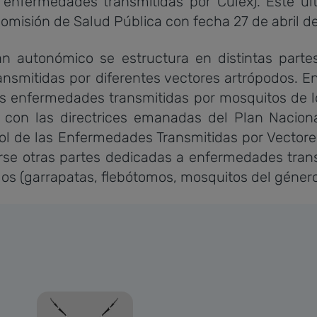
: enfermedades transmitidas por Culex). Este úl
omisión de Salud Pública con fecha 27 de abril d
 autonómico se estructura en distintas parte
smitidas por diferentes vectores artrópodos. En 
s enfermedades transmitidas por mosquitos de 
a con las directrices emanadas del Plan Nacion
rol de las Enfermedades Transmitidas por Vector
rse otras partes dedicadas a enfermedades trans
dos (garrapatas, flebótomos, mosquitos del géner