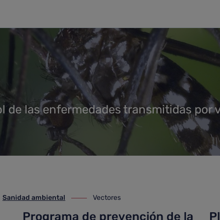
ol de las enfermedades transmitidas por 
Sanidad ambiental
Vectores
anidad ambiental
ir-a Vectores
Programa de prevención de la
P