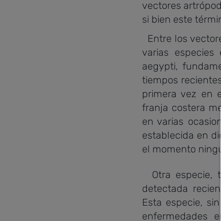
vectores artrópo
si bien este térm
Entre los vector
varias especies
aegypti, fundam
tiempos reciente
primera vez en 
franja costera me
en varias ocasio
establecida en d
el momento ningu
Otra especie, t
detectada recie
Esta especie, si
enfermedades en