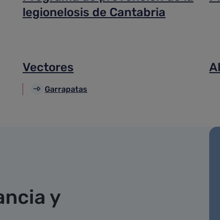
legionelosis de Cantabria
Vectores
A
Garrapatas
ancia y