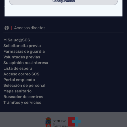
Configuración
Accesos directos
MiSalud@SCS
Solicitar cita previa
Farmacias de guardia
Voluntades previas
Su opinión nos interesa
Lista de espera
Acceso correo SCS
Portal empleado
Selección de personal
Mapa sanitario
Buscador de centros
Trámites y servicios