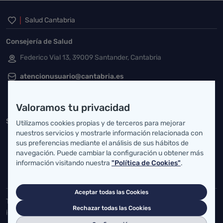
Inicio del pie de página
Salud Cantabria
Consejería de Salud
Federico Vial 13, 39009 Santander, Cantabria
atencionusuario@cantabria.es
942208130
942395562
Valoramos tu privacidad
Servicio Cántabro de Salud
Utilizamos cookies propias y de terceros para mejorar
nuestros servicios y mostrarle información relacionada con
Cardenal Herrera Oria, S/N 39011 Santander, Cantabria
sus preferencias mediante el análisis de sus hábitos de
navegación. Puede cambiar la configuración u obtener más
buzgen.dg@scsalud.es
información visitando nuestra
"Política de Cookies"
.
942202770
942202772
Aceptar todas las Cookies
Toda la actualidad de Salud Cantabria en las redes sociales.
Rechazar todas las Cookies
¡Síguenos!