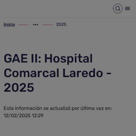
2025
Saltar al contenido principal
Abrir b
Abr
Inicio
2025
ir-a inicio
Mostrar opciones del camino de migas
ir-a 2025
GAE II: Hospital
Comarcal Laredo -
2025
Esta información se actualizó por última vez en:
12/02/2025 12:29