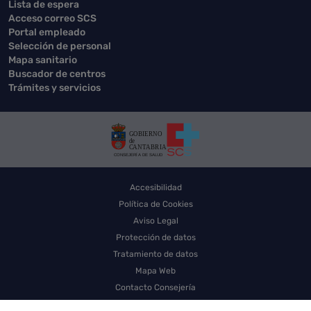
Lista de espera
Acceso correo SCS
Portal empleado
Selección de personal
Mapa sanitario
Buscador de centros
Trámites y servicios
Accesibilidad
Política de Cookies
Aviso Legal
Protección de datos
Tratamiento de datos
Mapa Web
Contacto Consejería
Contacto SCS