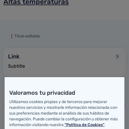
Altas temperaturas
Título editable
Link
Subtitle
Link
Valoramos tu privacidad
Subtitle
Utilizamos cookies propias y de terceros para mejorar
nuestros servicios y mostrarle información relacionada con
Link
sus preferencias mediante el análisis de sus hábitos de
navegación. Puede cambiar la configuración u obtener más
Subtitle
información visitando nuestra
"Política de Cookies"
.