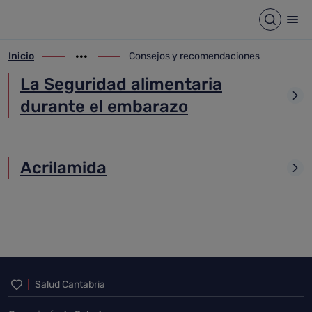
Consejos y recomendaciones
Saltar al contenido principal
Abrir b
Abr
Inicio
Consejos y recomendaciones
ir-a inicio
Mostrar opciones del camino de migas
ir-a Consejos y recomendaciones
La Seguridad alimentaria
durante el embarazo
Acrilamida
Inicio del pie de página
Salud Cantabria