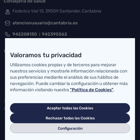
Consejería de Salud
Federico Vial 13, 39009 Santander, Cantabria
atencionusuario@cantabria.es
942208130
942395562
Servicio Cántabro de Salud
Valoramos tu privacidad
Cardenal Herrera Oria, S/N 39011 Santander, Cantabria
Utilizamos cookies propias y de terceros para mejorar
nuestros servicios y mostrarle información relacionada con
buzgen.dg@scsalud.es
sus preferencias mediante el análisis de sus hábitos de
navegación. Puede cambiar la configuración u obtener más
942202770
942202772
información visitando nuestra
"Política de Cookies"
.
Toda la actualidad de Salud Cantabria en las redes sociales.
¡Síguenos!
Aceptar todas las Cookies
Rechazar todas las Cookies
Configuración