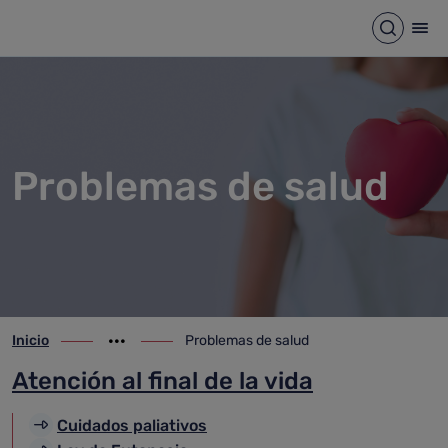
Problemas de salud
Saltar al contenido principal
Abrir b
Abr
Problemas de salud
Inicio
Problemas de salud
ir-a inicio
Mostrar opciones del camino de migas
ir-a Problemas de salud
Atención al final de la vida
Cuidados paliativos