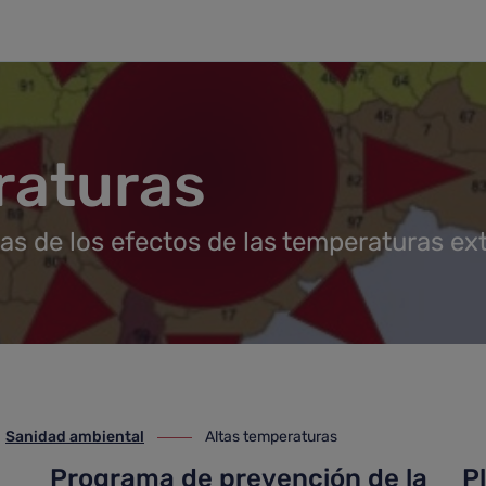
raturas
as de los efectos de las temperaturas ex
Sanidad ambiental
Altas temperaturas
anidad ambiental
ir-a Altas temperaturas
Programa de prevención de la
P