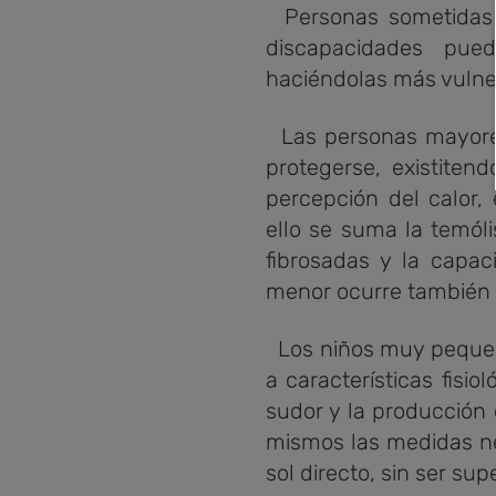
Personas sometidas 
discapacidades pue
haciéndolas más vulner
Las personas mayores 
protegerse, existiten
percepción del calor
ello se suma la temól
fibrosadas y la capac
menor ocurre también 
Los niños muy pequeñ
a características fisi
sudor y la producción 
mismos las medidas nec
sol directo, sin ser su