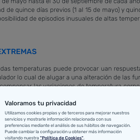
16 de mayo hasta el 30 de septiembre de cada año
dad de quince días previos (1 al 15 de mayo) y quin
posibilidad de episodios inusuales de altas temper
EXTREMAS
adas temperaturas puede provocar uan respuesta f
ador lo cual de alugar a una alteración de las func
compensar las variaciones de temperatura corpor
contribuye a la alteración del funcionamiento de d
Valoramos tu privacidad
ducirse en problemas de salud como calamb
Utilizamos cookies propias y de terceros para mejorar nuestros
 calor que puede provocar problemas multiorgáni
servicios y mostrarle información relacionada con sus
preferencias mediante el análisis de sus hábitos de navegación.
lidad de la marcha, convulsiones e incluso coma
Puede cambiar la configuración u obtener más información
visitando nuestra
"Política de Cookies"
.