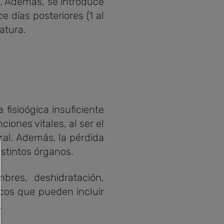
. Además, se introduce
ce días posteriores (1 al
atura.
isioógica insuficiente
iones vitales, al ser el
al. Además, la pérdida
istintos órganos.
res, deshidratación,
cos que pueden incluir
.