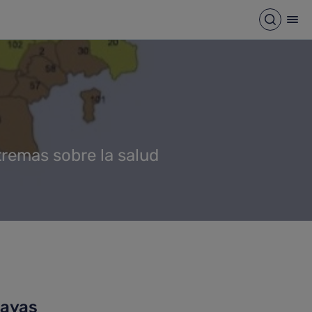
Abrir b
Abr
tremas sobre la salud
layas