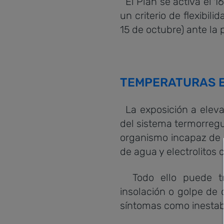
El Plan se activa el 
un criterio de flexibili
15 de octubre) ante la 
TEMPERATURAS 
La exposición a elev
del sistema termorregul
organismo incapaz de 
de agua y electrolitos 
Todo ello puede tra
insolación o golpe de
síntomas como inestabi