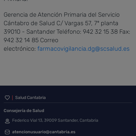
Gerencia de Atención Primaria del Servicio
Cántabro de Salud
C/ Vargas 57, 7º planta
39010 - Santander
Teléfono: 942 32 15 38
Fax:
942 32 14 85
Correo
electrónico:
farmacovigilancia.dg@scsalud.es
Inicio del pie de página
Salud Cantabria
Consejería de Salud
Federico Vial 13, 39009 Santander, Cantabria
atencionusuario@cantabria.es