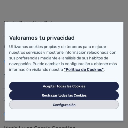
Mario González Ruiz
Valoramos tu privacidad
Técnico en farmacovigilancia Médico
especialista en farmacología clínica.
Utilizamos cookies propias y de terceros para mejorar
nuestros servicios y mostrarle información relacionada con
sus preferencias mediante el análisis de sus hábitos de
mario.gonzalez@scsalud.es
navegación. Puede cambiar la configuración u obtener más
información visitando nuestra
"Política de Cookies"
.
María Cinta Almenara Miramón
Aceptar todas las Cookies
Técnico en farmacovigilancia Médico
Rechazar todas las Cookies
especialista en farmacología clínica.
Configuración
mcinta.almenara@scsalud.es