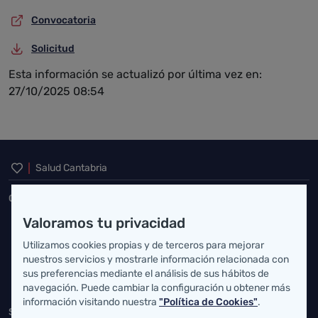
Convocatoria
Solicitud
Esta información se actualizó por última vez en:
27/10/2025 08:54
Inicio del pie de página
Salud Cantabria
Consejería de Salud
Valoramos tu privacidad
Federico Vial 13, 39009 Santander, Cantabria
Utilizamos cookies propias y de terceros para mejorar
atencionusuario@cantabria.es
nuestros servicios y mostrarle información relacionada con
sus preferencias mediante el análisis de sus hábitos de
942208130
942395562
navegación. Puede cambiar la configuración u obtener más
información visitando nuestra
"Política de Cookies"
.
Servicio Cántabro de Salud