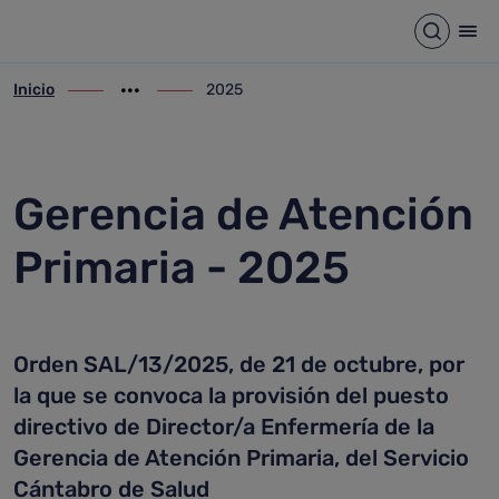
2025
Saltar al contenido principal
Abrir b
Abr
Inicio
2025
ir-a inicio
Mostrar opciones del camino de migas
ir-a 2025
Gerencia de Atención
Primaria - 2025
Orden SAL/13/2025, de 21 de octubre, por
la que se convoca la provisión del puesto
directivo de Director/a Enfermería de la
Gerencia de Atención Primaria, del Servicio
Cántabro de Salud