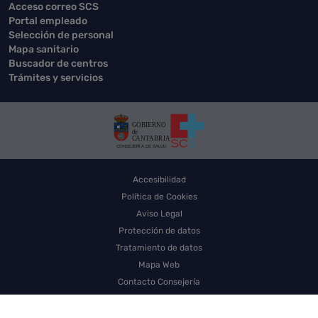
Acceso correo SCS
Portal empleado
Selección de personal
Mapa sanitario
Buscador de centros
Trámites y servicios
Accesibilidad
Política de Cookies
Aviso Legal
Protección de datos
Tratamiento de datos
Mapa Web
Contacto Consejería
Contacto SCS
Sello electrónico