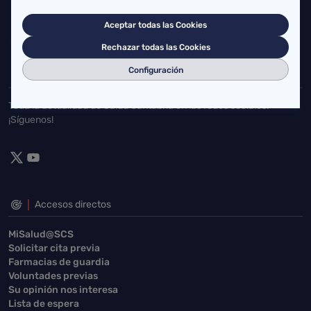
Cardenal Herrera Oria, S/N 39011 Santander, Cantabria
Aceptar todas las Cookies
buzgen.dg@scsalud.es
Rechazar todas las Cookies
942202770
942202772
Configuración
Toda la actualidad de Salud Cantabria en las redes sociales.
¡Síguenos!
Accesos directos
MiSalud@SCS
Solicitar cita previa
Farmacias de guardia
Voluntades previas
Su opinión nos interesa
Lista de espera