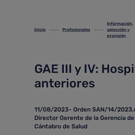
2023 y anteriores
Saltar al contenido principal
Información,
Inicio
Profesionales
selección y
ir-a inicio
ir-a Profesionales
ir-a Información, se
provisión
GAE III y IV: Hosp
anteriores
11/08/2023- Orden SAN/14/2023,de 
Director Gerente de la Gerencia de 
Cántabro de Salud