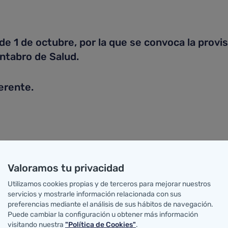
1 de octubre, por la que se convoca la provisi
ántabro de Salud.
rente.
Valoramos tu privacidad
Utilizamos cookies propias y de terceros para mejorar nuestros
servicios y mostrarle información relacionada con sus
 13 de septiembre, por la que se convoca la p
preferencias mediante el análisis de sus hábitos de navegación.
Puede cambiar la configuración u obtener más información
ántabro de Salud.
visitando nuestra
"Política de Cookies"
.