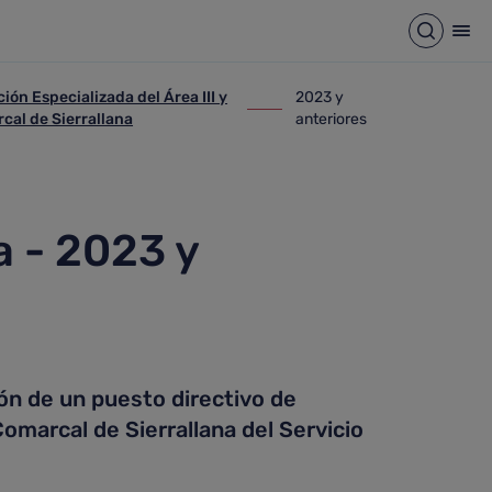
Abrir b
Abr
ión Especializada del Área III y
2023 y
n Especializada del Área III y IV: Hospital Comarcal de Sierr
ir-a 2023 y anteriores
rcal de Sierrallana
anteriores
a - 2023 y
ón de un puesto directivo de
Comarcal de Sierrallana del Servicio