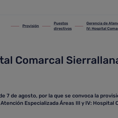
Puestos
Gerencia de Atenc
Provisión
lección y provisión
ir-a Provisión
ir-a Puestos directivos
ir-a Gerencia de Atenció
directivos
IV: Hospital Coma
ital Comarcal Sierrallan
7 de agosto, por la que se convoca la provisi
Atención Especializada Áreas III y IV: Hospital 