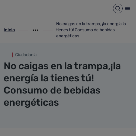
No caigas en la trampa, ¡la e
Saltar al contenido principal
Abrir b
Abr
No caigas en la trampa, ¡la energía la
Inicio
tienes tú! Consumo de bebidas
ir-a inicio
Mostrar opciones del camino de migas
ir-a No caigas en la trampa, ¡la energía 
energéticas.
Ciudadanía
No caigas en la trampa,¡la
energía la tienes tú!
Consumo de bebidas
energéticas