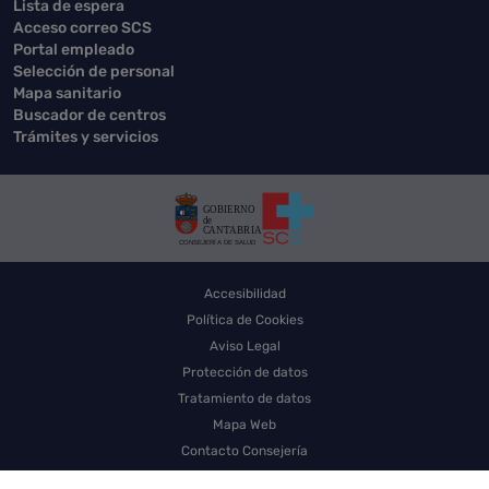
Lista de espera
Acceso correo SCS
Portal empleado
Selección de personal
Mapa sanitario
Buscador de centros
Trámites y servicios
Accesibilidad
Política de Cookies
Aviso Legal
Protección de datos
Tratamiento de datos
Mapa Web
Contacto Consejería
Contacto SCS