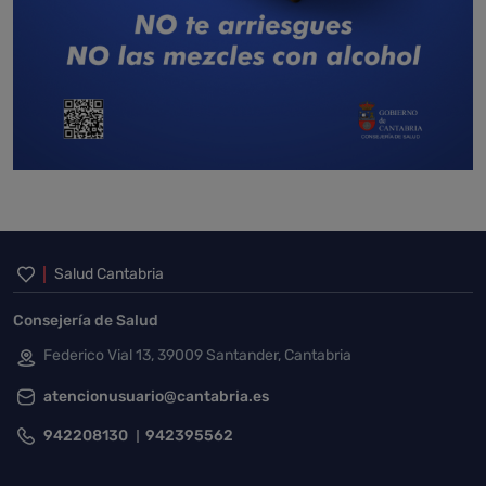
Inicio del pie de página
Salud Cantabria
Consejería de Salud
Federico Vial 13, 39009 Santander, Cantabria
atencionusuario@cantabria.es
942208130
942395562