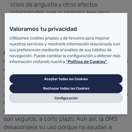
crisis de angustia y otros efectos
relacionados con el sistema nervioso
central
Valoramos tu privacidad
Dolor de estómago, acidez daños en la
dentadura y deshidratación.
Utilizamos cookies propias y de terceros para mejorar
nuestros servicios y mostrarle información relacionada con
sus preferencias mediante el análisis de sus hábitos de
“Las bebidas
Con o sin azúcar. NO son saludables
navegación. Puede cambiar la configuración u obtener más
energéticas con azúcares” pueden contribuir a
información visitando nuestra
"Política de Cookies"
.
exceder la ingesta diaria recomendada de
azúcar, una lata de 250 ml aporta entre 27,5 y
Aceptar todas las Cookies
30 gr.
La OMS recomienda no exceder los 25
Rechazar todas las Cookies
gr de azúcares añadidos consumidos al día.
La
Configuración
mayoría de marcas ha comercializado ya
versiones sin azúcar, con edulcorantes que,
son seguros, a corto plazo. Aun así, la OMS
desaconseja su uso porque no ayudan a