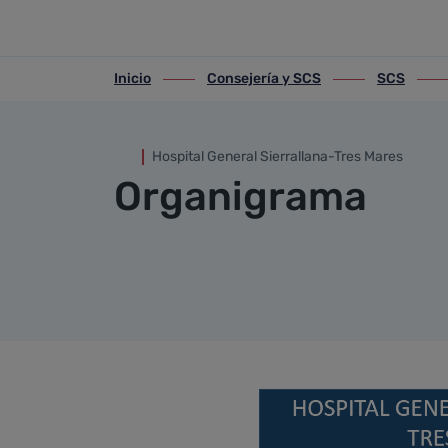
Organigrama
Saltar al contenido principal
Inicio
Consejería y SCS
SCS
ir-a inicio
ir-a Consejería y SCS
ir-a SCS
ir-a H
Hospital General Sierrallana-Tres Mares
Organigrama