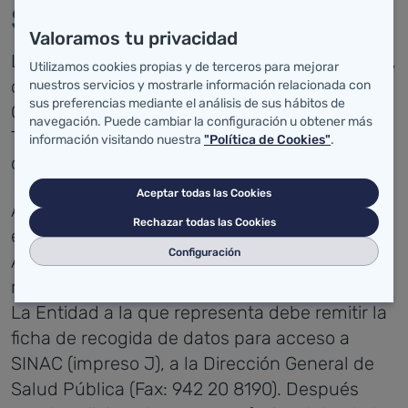
SINAC:
Valoramos tu privacidad
La persona que vaya a darse de alta en SINAC,
Utilizamos cookies propias y de terceros para mejorar
debe disponer de un certificado digital de la
nuestros servicios y mostrarle información relacionada con
sus preferencias mediante el análisis de sus hábitos de
Clase 2CA de la Fábrica Nacional de Moneda y
navegación. Puede cambiar la configuración u obtener más
Timbre. El impreso I, resume el procedimiento
información visitando nuestra
"Política de Cookies"
.
de obtención de dicho certificado.
Aceptar todas las Cookies
Además, la persona que vaya a darse de alta
Rechazar todas las Cookies
en SINAC, tiene que estar autorizada por el
Configuración
Ayuntamiento o entidad a la que va a
representar, a introducir los datos en SINAC.
La Entidad a la que representa debe remitir la
ficha de recogida de datos para acceso a
SINAC (impreso J), a la Dirección General de
Salud Pública (Fax: 942 20 8190). Después