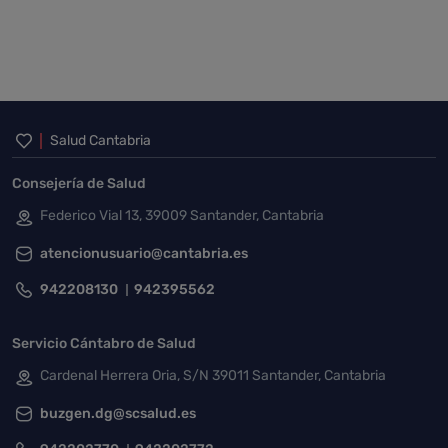
Inicio del pie de página
Salud Cantabria
Consejería de Salud
Federico Vial 13, 39009 Santander, Cantabria
atencionusuario@cantabria.es
942208130
942395562
Servicio Cántabro de Salud
Cardenal Herrera Oria, S/N 39011 Santander, Cantabria
buzgen.dg@scsalud.es