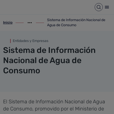
Sistema de Información Nac
Saltar al contenido principal
Abrir b
Abr
Sistema de Información Nacional de
Inicio
ir-a inicio
Mostrar opciones del camino de migas
ir-a Sistema de Información Nacional d
Agua de Consumo
Entidades y Empresas
Sistema de Información
Nacional de Agua de
Consumo
El Sistema de Información Nacional de Agua
de Consumo, promovido por el Ministerio de