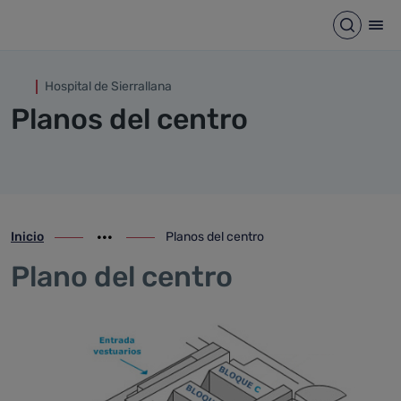
Planos del centro
Saltar al contenido principal
Abrir b
Abr
Hospital de Sierrallana
Planos del centro
Inicio
Planos del centro
ir-a inicio
Mostrar opciones del camino de migas
ir-a Planos del centro
Plano del centro