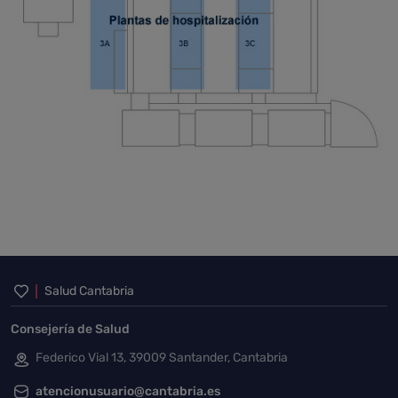
Inicio del pie de página
Salud Cantabria
Consejería de Salud
Federico Vial 13, 39009 Santander, Cantabria
atencionusuario@cantabria.es