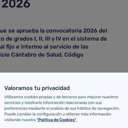
 2026
ue se aprueba la convocatoria 2026 del
e grados I, II, III y IV en el sistema de
 ﬁjo e interino al servicio de las
vicio Cántabro de Salud. Código
 vez en: 03/08/2026 08:55
Valoramos tu privacidad
Utilizamos cookies propias y de terceros para mejorar nuestros
servicios y mostrarle información relacionada con sus
preferencias mediante el análisis de sus hábitos de navegación.
Puede cambiar la configuración u obtener más información
visitando nuestra
"Política de Cookies"
.
Acceso al 