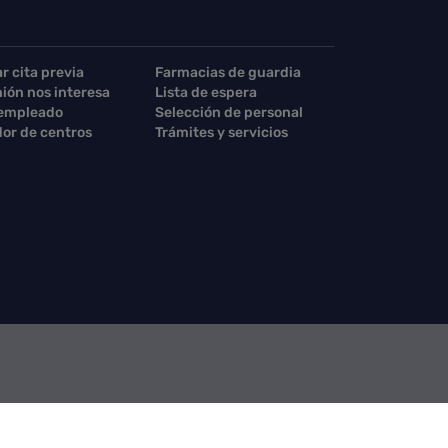
ar cita previa
Farmacias de guardia
nión nos interesa
Lista de espera
 empleado
Selección de personal
or de centros
Trámites y servicios
acto Consejería
Contacto SCS
Sello electrónico