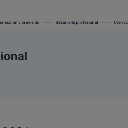
selección y provisión
Desarrollo profesional
Convoc
lección y provisión
ir-a Desarrollo profesional
ir-a Convocat
ional