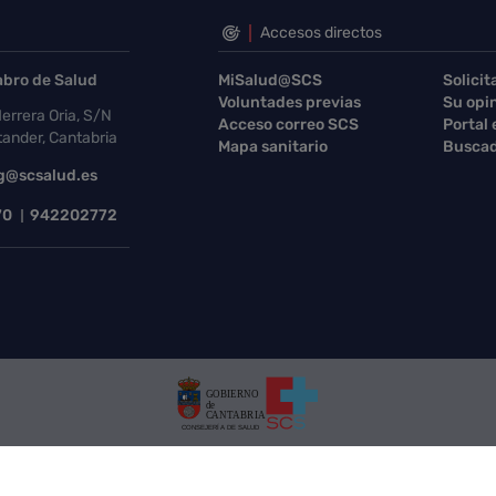
Accesos directos
abro de Salud
MiSalud@SCS
Solicit
Voluntades previas
Su opi
errera Oria, S/N
Acceso correo SCS
Portal
ander, Cantabria
Mapa sanitario
Buscad
g@scsalud.es
70
942202772
Protección de datos
Tratamiento de datos
Mapa Web
Cont