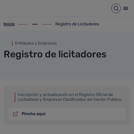
Registro de Licitadores
Saltar al contenido principal
Abrir b
Abr
Inicio
Registro de Licitadores
ir-a inicio
Mostrar opciones del camino de migas
ir-a Registro de Licitadores
Entidades y Empresas
Registro de licitadores
Inscripción y actualización en el Registro Oficial de
Licitadores y Empresas Clasificadas del Sector Público.
Pincha aquí