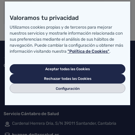
Valoramos tu privacidad
Utilizamos cookies propias y de terceros para mejorar
nuestros servicios y mostrarle información relacionada con
sus preferencias mediante el análisis de sus hábitos de
navegación. Puede cambiar la configuración u obtener más
Inicio del pie de página
información visitando nuestra
"Política de Cookies"
.
Salud Cantabria
Consejería de Salud
Aceptar todas las Cookies
Federico Vial 13, 39009 Santander, Cantabria
Rechazar todas las Cookies
atencionusuario@cantabria.es
Configuración
942208130
942395562
Servicio Cántabro de Salud
Cardenal Herrera Oria, S/N 39011 Santander, Cantabria
buzgen.dg@scsalud.es