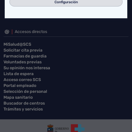
Configuración
Accesos directos
MiSalud@SCS
Solicitar cita previa
Farmacias de guardia
Voluntades previas
Su opinión nos interesa
Lista de espera
Acceso correo SCS
Portal empleado
Selección de personal
Mapa sanitario
Buscador de centros
Trámites y servicios