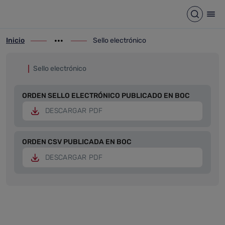
Sello electrónico
Saltar al contenido principal
Abrir b
Abr
Inicio
Sello electrónico
ir-a inicio
Mostrar opciones del camino de migas
ir-a Sello electrónico
Sello electrónico
ORDEN SELLO ELECTRÓNICO PUBLICADO EN BOC
DESCARGAR PDF
ORDEN CSV PUBLICADA EN BOC
DESCARGAR PDF