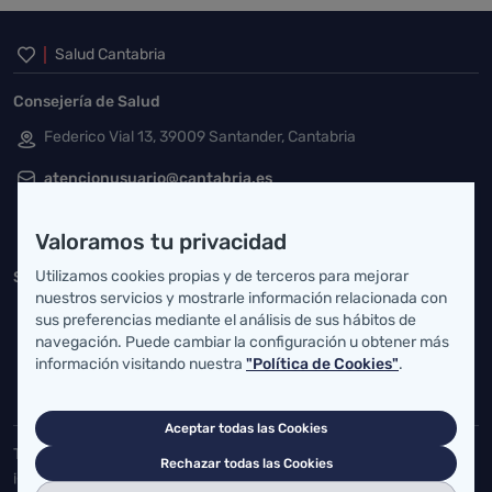
Inicio del pie de página
Salud Cantabria
Consejería de Salud
Federico Vial 13, 39009 Santander, Cantabria
atencionusuario@cantabria.es
942208130
942395562
Valoramos tu privacidad
Utilizamos cookies propias y de terceros para mejorar
Servicio Cántabro de Salud
nuestros servicios y mostrarle información relacionada con
Cardenal Herrera Oria, S/N 39011 Santander, Cantabria
sus preferencias mediante el análisis de sus hábitos de
navegación. Puede cambiar la configuración u obtener más
buzgen.dg@scsalud.es
información visitando nuestra
"Política de Cookies"
.
942202770
942202772
Aceptar todas las Cookies
Toda la actualidad de Salud Cantabria en las redes sociales.
Rechazar todas las Cookies
¡Síguenos!