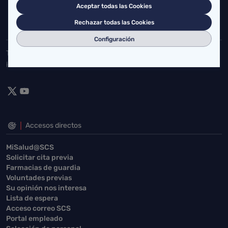
Aceptar todas las Cookies
buzgen.dg@scsalud.es
Rechazar todas las Cookies
942202770
942202772
Configuración
Toda la actualidad de Salud Cantabria en las redes sociales.
¡Síguenos!
Accesos directos
MiSalud@SCS
Solicitar cita previa
Farmacias de guardia
Voluntades previas
Su opinión nos interesa
Lista de espera
Acceso correo SCS
Portal empleado