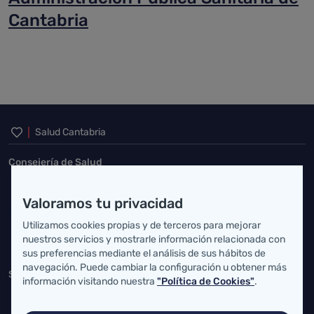
Cantabria
Inicio del pie de página
Salud Cantabria
Consejería de Salud
Federico Vial 13, 39009 Santander, Cantabria
Valoramos tu privacidad
atencionusuario@cantabria.es
Utilizamos cookies propias y de terceros para mejorar
942208130
942395562
nuestros servicios y mostrarle información relacionada con
sus preferencias mediante el análisis de sus hábitos de
navegación. Puede cambiar la configuración u obtener más
Servicio Cántabro de Salud
información visitando nuestra
"Política de Cookies"
.
Cardenal Herrera Oria, S/N 39011 Santander, Cantabria