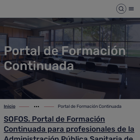
Portal de Formación Continu
Saltar al contenido principal
Abrir b
Abr
Portal de Formación
Continuada
Inicio
Portal de Formación Continuada
ir-a inicio
Mostrar opciones del camino de migas
ir-a Portal de Formación Continuada
SOFOS. Portal de Formación
Continuada para profesionales de la
Administración Pública Sanitaria de