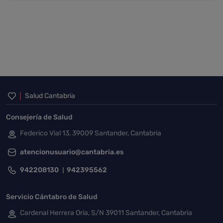
Inicio del pie de página
Salud Cantabria
Consejería de Salud
Federico Vial 13, 39009 Santander, Cantabria
atencionusuario@cantabria.es
942208130
942395562
Servicio Cántabro de Salud
Cardenal Herrera Oria, S/N 39011 Santander, Cantabria