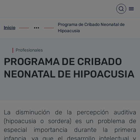
Programa de Cribado Neonata
Saltar al contenido principal
Abrir b
Abr
Programa de Cribado Neonatal de
Inicio
ir-a inicio
Mostrar opciones del camino de migas
ir-a Programa de Cribado Neonatal de Hi
Hipoacusia
Profesionales
PROGRAMA DE CRIBADO
NEONATAL DE HIPOACUSIA
La disminución de la percepción auditiva
(hipoacusia o sordera) es un problema de
especial importancia durante la primera
infancia, ya que el desarrollo intelectual y