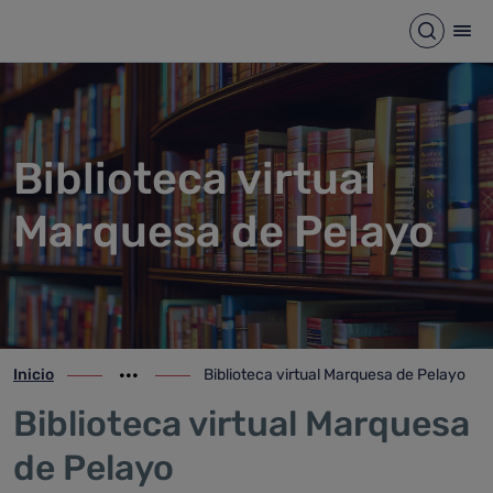
Biblioteca virtual Marquesa d
Saltar al contenido principal
Abrir b
Abr
Biblioteca virtual
Marquesa de Pelayo
Inicio
Biblioteca virtual Marquesa de Pelayo
ir-a inicio
Mostrar opciones del camino de migas
ir-a Biblioteca virtual Marquesa de Pelay
Biblioteca virtual Marquesa
de Pelayo