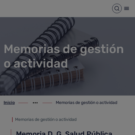
Memorias de gestión o activi
Saltar al contenido principal
Abrir b
Abr
Memorias de gestión
o actividad
Inicio
Memorias de gestión o actividad
ir-a inicio
Mostrar opciones del camino de migas
ir-a Memorias de gestión o actividad
Memorias de gestión o actividad
Memoria D. G. Salud Pública