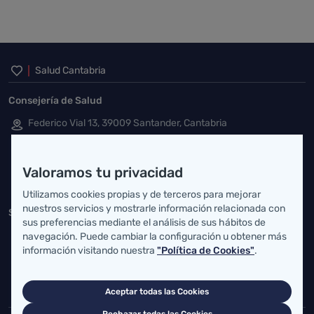
Inicio del pie de página
Salud Cantabria
Consejería de Salud
Federico Vial 13, 39009 Santander, Cantabria
atencionusuario@cantabria.es
Valoramos tu privacidad
942208130
942395562
Utilizamos cookies propias y de terceros para mejorar
nuestros servicios y mostrarle información relacionada con
Servicio Cántabro de Salud
sus preferencias mediante el análisis de sus hábitos de
Cardenal Herrera Oria, S/N 39011 Santander, Cantabria
navegación. Puede cambiar la configuración u obtener más
información visitando nuestra
"Política de Cookies"
.
buzgen.dg@scsalud.es
942202770
942202772
Aceptar todas las Cookies
Rechazar todas las Cookies