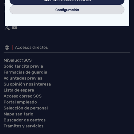
Toda la actualidad de Salud Cantabria en las redes sociales.
Configuración
¡Síguenos!
Accesos directos
MiSalud@SCS
Solicitar cita previa
Farmacias de guardia
Voluntades previas
Su opinión nos interesa
Lista de espera
Acceso correo SCS
Portal empleado
Selección de personal
Mapa sanitario
Buscador de centros
Trámites y servicios